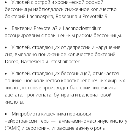
У людей с острой и хронической формой
бессонницы наблюдалось сниженное количество
бактерий
Lachnospira, Roseburia
и
Prevotella 9.
Бактерии
Prevotella7
и
Lachnoclostridium
ассоциированы с повышенным риском бессонницы.
У людей, страдающих от депрессии и нарушения
сна, выявлено пониженное количество бактерий
Dorea, Barnesiella
и
Intestinibacter.
У людей, страдающих бессонницей, отмечается
пониженное количество короткоцепочечных жирных
кислот, которые производят бактерии кишечника:
ацетата, пропионата, бутирата и валериановой
кислоты.
Микробиота кишечника производит
нейротрансмиттеры — гамма-аминомасляную кислоту
(ГАМК) и серотонин, играющие важную роль