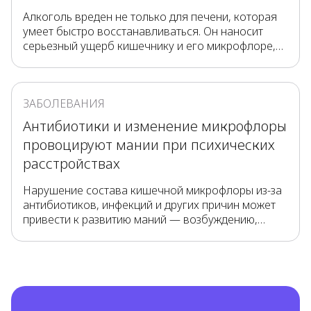
Алкоголь вреден не только для печени, которая
умеет быстро восстанавливаться. Он наносит
серьезный ущерб кишечнику и его микрофлоре,
не обладающей такой способностью. Сколько
спиртного «не вредно», как помочь полезным
микроорганизмам и сохранить здоровье, не
ЗАБОЛЕВАНИЯ
отказывая себе в удовольствии?
Антибиотики и изменение микрофлоры
провоцируют мании при психических
расстройствах
Нарушение состава кишечной микрофлоры из-за
антибиотиков, инфекций и других причин может
привести к развитию маний — возбуждению,
резкой смене настроения и поведения у людей с
психическими расстройствами. Такие изменения
усугубляют состояние и усиливают симптомы
нарушений.