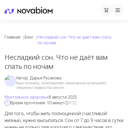
Корзина
Cart
Mobi
Главная
|
Блог
|
Несладкий сон. Что не даёт вам спать
по ночам
Несладкий сон. Что не даёт вам
спать по ночам
Автор:
Дарья Русанова
Врач-психиатр, психотерапевт, клинический нутрициолог,
специалист сервиса Novabiom
Ментальное здоровье
8 августа 2025
Время прочтения:
10
минут
132
Для того, чтобы жить полноценной счастливой
жизнью, нужно высыпаться. Сон от 7 до 9 часов в сутки
нужен не только для хорошего самочувствия: это