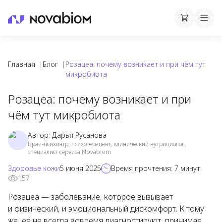
Корзина
Cart
Mobi
Главная
|
Блог
|
Розацеа: почему возникает и при чём тут
микробиота
Розацеа: почему возникает и при
чём тут микробиота
Автор:
Дарья Русанова
Врач-психиатр, психотерапевт, клинический нутрициолог,
специалист сервиса Novabiom
Здоровье кожи
5 июня 2025
Время прочтения:
7
минут
157
Розацеа — заболевание, которое вызывает
и физический, и эмоциональный дискомфорт. К тому
же, её не всегда вовремя диагностируют, принимая