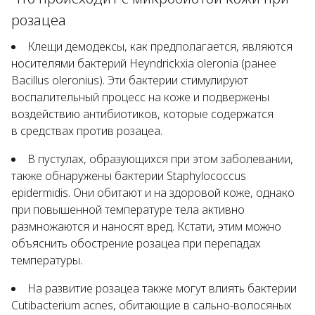
розацеа
Клещи демодексы, как предполагается, являются
носителями бактерий
Heyndrickxia oleronia
(ранее
Bacillus oleronius
). Эти бактерии стимулируют
воспалительный процесс на коже и подвержены
воздействию антибиотиков, которые содержатся
в средствах против розацеа.
В пустулах, образующихся при этом заболевании,
также обнаружены бактерии
Staphylococcus
epidermidis
. Они обитают и на здоровой коже, однако
при повышенной температуре тела активно
размножаются и наносят вред. Кстати, этим можно
объяснить обострение розацеа при перепадах
температуры.
На развитие розацеа также могут влиять бактерии
Cutibacterium acnes
, обитающие в сально-волосяных