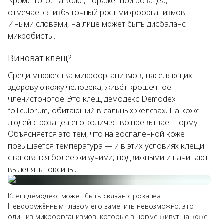
Кроме того, на коже, поражённой розацеа,
отмечается избыточный рост микроорганизмов.
Иными словами, на лице может быть дисбаланс
микробиоты.
Виноват клещ?
Среди множества микроорганизмов, населяющих
здоровую кожу человека, живёт крошечное
членистоногое. Это клещ демодекс
Demodex
folliculorum
, обитающий в сальных железах. На коже
людей с розацеа его количество превышает норму.
Объясняется это тем, что на воспалённой коже
повышается температура — и в этих условиях клещи
становятся более живучими, подвижными и начинают
выделять токсины.
Клещ демодекс может быть связан с розацеа.
Невооружённым глазом его заметить невозможно: это
один из микроорганизмов, которые в норме живут на коже