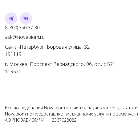
Telegram
VK
Номер телефона
8 (800) 350-37-30
Адрес электронной почты
ask@novabiom.ru
Санкт-Петербург
,
Боровая улица, 32
191119
г.
Москва
,
Проспект Вернадского, 96, офис 521
119571
Все исследования Novabiom являются научными. Результаты и
Novabiom не предоставляет медицинских услуг и не заменяет 
АО "НОВАБИОМ" ИНН 2367028082