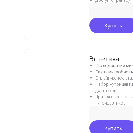
Доступ к трекеру 
Купить
Эстетика
Исследование ми
Связь микробиоты
Онлайн-консульт
Набор нутрицевти
доставкой
Приложение, трек
нутрицевтиков
Купить