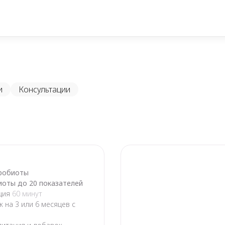
и
Консультации
кробиоты
оты до 20 показателей
ация
60 минут
 на 3 или 6 месяцев с