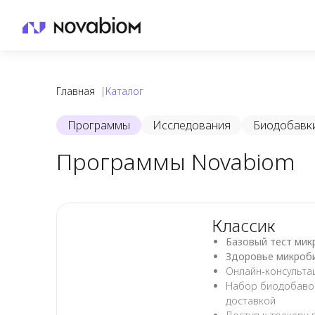
Главная
|
Каталог
Novabiom каталог
Программы
Исследования
Биодобавк
Программы Novabiom
Классик
Базовый тест ми
Здоровье микроби
Онлайн-консульт
Набор биодобавок
доставкой