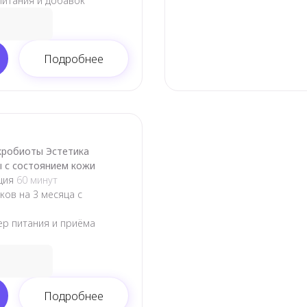
питания и добавок
Подробнее
кробиоты Эстетика
 с состоянием кожи
ация
60 минут
ков на 3 месяца с
ер питания и приёма
Подробнее