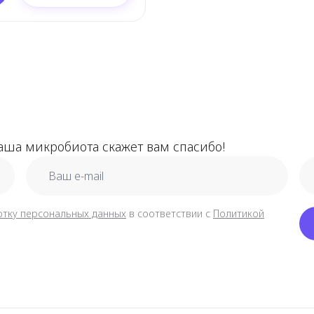
ша микробиота скажет вам спасибо!
email
ph
отку персональных данных
в соответствии с
Политикой