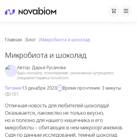
Корзина
Cart
Mobi
Главная
|
Блог
|
Микробиота и шоколад
Микробиота и шоколад
Автор:
Дарья Русанова
Врач-психиатр, психотерапевт, клинический нутрициолог,
специалист сервиса Novabiom
Питание
13 декабря 2023
Время прочтения:
3
минуты
181
Отличная новость для любителей шоколада!
Оказывается, лакомство не только вкусно,
но и полезно для нашего кишечника и его
микробиоты – обитающих в нем микроорганизмов.
Судя по данным исследований, темный шоколад