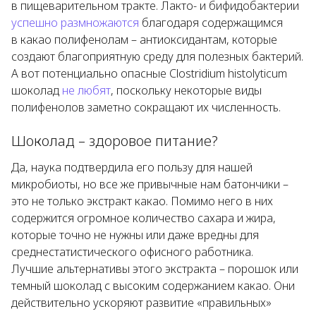
в пищеварительном тракте. Лакто- и бифидобактерии
успешно размножаются
благодаря содержащимся
в какао полифенолам – антиоксидантам, которые
создают благоприятную среду для полезных бактерий.
А вот потенциально опасные
Clostridium histolyticum
шоколад
не любят
, поскольку некоторые виды
полифенолов заметно сокращают их численность.
Шоколад – здоровое питание?
Да, наука подтвердила его пользу для нашей
микробиоты, но все же привычные нам батончики –
это не только экстракт какао. Помимо него в них
содержится огромное количество сахара и жира,
которые точно не нужны или даже вредны для
среднестатистического офисного работника.
Лучшие альтернативы этого экстракта – порошок или
темный шоколад с высоким содержанием какао. Они
действительно ускоряют развитие «правильных»