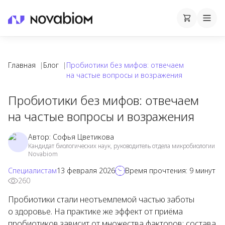
Корзина
Cart
Mobi
Главная
|
Блог
|
Пробиотики без мифов: отвечаем
на частые вопросы и возражения
Пробиотики без мифов: отвечаем
на частые вопросы и возражения
Автор:
Софья Цветикова
Кандидат биологических наук, руководитель отдела микробиологии
Novabiom
Специалистам
13 февраля 2026
Время прочтения:
9
минут
260
Пробиотики стали неотъемлемой частью заботы
о здоровье. На практике же эффект от приёма
пробиотиков зависит от множества факторов: состава