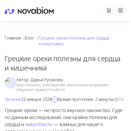
Корзина
Cart
Mobi
Главная
|
Блог
|
Грецкие орехи полезны для сердца
и кишечника
Грецкие орехи полезны для сердца
и кишечника
Автор:
Дарья Русанова
Врач-психиатр, психотерапевт, клинический нутрициолог,
специалист сервиса Novabiom
Питание
23 января 2024
Время прочтения:
2
минуты
54
Грецкие орехи — не просто вкусное лакомство. Судя
по данным исследований, они крайне полезны для
сердца и
микробиоты
— важных для нашего