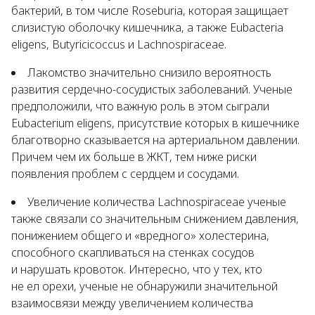
бактерий, в том числе
Roseburia
, которая защищает
слизистую оболочку кишечника, а также
Eubacteria
eligens
,
Butyricicoccus
и
Lachnospiraceae
.
Лакомство значительно снизило вероятность
развития сердечно-сосудистых заболеваний. Ученые
предположили, что важную роль в этом сыграли
Eubacterium eligens
, присутствие которых в кишечнике
благотворно сказывается на артериальном давлении.
Причем чем их больше в ЖКТ, тем ниже риски
появления проблем с сердцем и сосудами.
Увеличение количества
Lachnospiraceae
ученые
также связали со значительным снижением давления,
понижением общего и «вредного» холестерина,
способного скапливаться на стенках сосудов
и нарушать кровоток. Интересно, что у тех, кто
не ел орехи, ученые не обнаружили значительной
взаимосвязи между увеличением количества