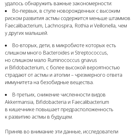
удалось обнаружить важные закономерности:
Во-первых, в стуле новорожденных с высоким
риском развития астмы содержится меньше штаммов
Faecalibacterium
,
Lachnospira
,
Rothia
и
Veillonella
, чем
у других малышей.
Во-вторых, дети, в микробиоте которых есть
слишком много
Bacteroides
и
Streptococcus
,
но слишком мало
Ruminococcus
gnavus
и
Bifidobacterium
, с более высокой вероятностью
страдают от астмы и атопии – чрезмерного ответа
иммунитета на безобидные вещества.
В-третьих, снижение численности видов
Akkermansia
,
Bifidobacteria
и
Faecalibacterium
в кишечнике повышает предрасположенность
к развитию астмы в будущем.
Приняв во внимание эти данные, исследователи