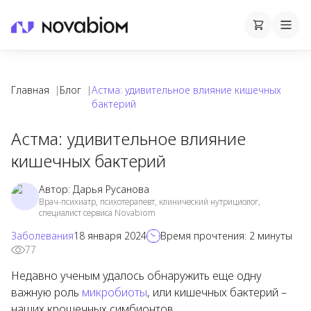
Корзина
Cart
Mobi
Главная
|
Блог
|
Астма: удивительное влияние кишечных
бактерий
Астма: удивительное влияние
кишечных бактерий
Автор:
Дарья Русанова
Врач-психиатр, психотерапевт, клинический нутрициолог,
специалист сервиса Novabiom
Заболевания
18 января 2024
Время прочтения:
2
минуты
77
Недавно ученым удалось обнаружить еще одну
важную роль
микробиоты
, или кишечных бактерий –
наших крошечных симбионтов.