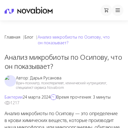
Корзина
Cart
Mobi
Главная
|
Блог
|
Анализ микробиоты по Осипову, что
он показывает?
Анализ микробиоты по Осипову, что
он показывает?
Автор:
Дарья Русанова
Врач-психиатр, психотерапевт, клинический нутрициолог,
специалист сервиса Novabiom
Бактерии
24 марта 2024
Время прочтения:
3
минуты
1217
Анализ микробиоты по Осипову — это определение
в крови химических веществ, которые производит
наша микрофлора, или микроорганизмы, обитающие