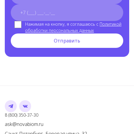
phone_number
Нажимая на кнопку, я соглашаюсь с
Политикой
обработки персональных данных
Отправить
Telegram
VK
Номер телефона
8 (800) 350-37-30
Адрес электронной почты
ask@novabiom.ru
Санкт-Петербург
,
Боровая улица, 32