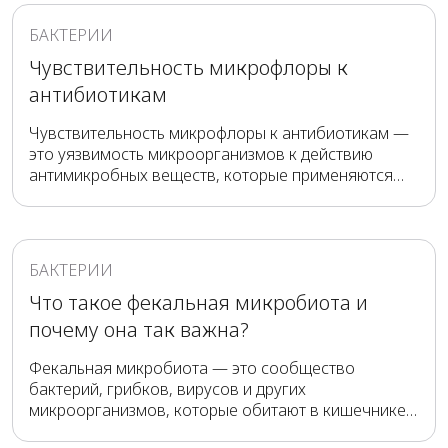
настроении, самочувствии и здоровье в целом.
БАКТЕРИИ
Чувствительность микрофлоры к
антибиотикам
Чувствительность микрофлоры к антибиотикам —
это уязвимость микроорганизмов к действию
антимикробных веществ, которые применяются
для лечения инфекций. Анализы, посевы и тесты на
чувствительность назначаются для выбора
оптимального антибиотика, подходящего в
конкретном случае.
БАКТЕРИИ
Что такое фекальная микробиота и
почему она так важна?
Фекальная микробиота — это сообщество
бактерий, грибков, вирусов и других
микроорганизмов, которые обитают в кишечнике и
присутствуют в стуле. Триллионы их клеток дают