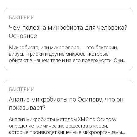
возможность нашему телу работать правильно,
поддерживают здоровье и защищают от болезней.
БАКТЕРИИ
Чем полезна микробиота для человека?
Основное
Микробиота, или микрофлора — это бактерии,
вирусы, грибки и другие микробы, которые
обитают в нашем теле и на его поверхности. Они
помогают нам усваивать пищу, участвуют в
производстве витаминов, укрепляют иммунитет,
влияют на наше поведение и работу всех органов
и систем.
БАКТЕРИИ
Анализ микробиоты по Осипову, что он
показывает?
Анализ микробиоты методом ХМС по Осипову
определяет химические вещества в крови,
которые производят кишечные микроорганизмы.