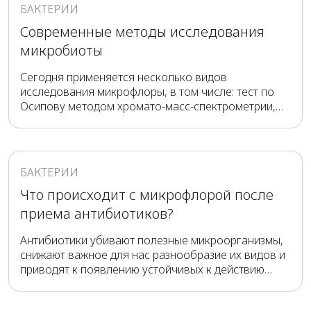
БАКТЕРИИ
Современные методы исследования
микробиоты
Сегодня применяется несколько видов
исследования микрофлоры, в том числе: тест по
Осипову методом хромато-масс-спектрометрии,
посев, ПЦР и геномный анализ. Максимально
полную информацию о количественном и
качественном составе микробиоты предоставляет
только геномный анализ.
БАКТЕРИИ
Что происходит с микрофлорой после
приема антибиотиков?
Антибиотики убивают полезные микроорганизмы,
снижают важное для нас разнообразие их видов и
приводят к появлению устойчивых к действию
препаратов микробов. Нарушение составы
микрофлоры отражается на пищеварении,