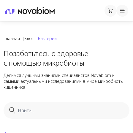
Корзина
Cart
Mobi
Главная
|
Блог
|
Бактерии
Статьи о бактериях в блоге Novabiom
Позаботьтесь о здоровье
с помощью микробиоты
Делимся лучшими знаниями специалистов Novabiom и
самыми актуальными исследованиями в мире микробиоты
кишечника