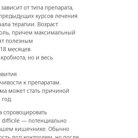
ависит от типа препарата,
 предыдущих курсов лечения
ала терапии. Возраст
роль, причем максимальный
ят полезным
18 месяцев.
кробиота, но и весь
звития
чивости к препаратам.
лема может стать причиной
 год.
а спровоцировать
difficile
— потенциально
 нашем кишечнике. Обычно
сть под контролем, но после