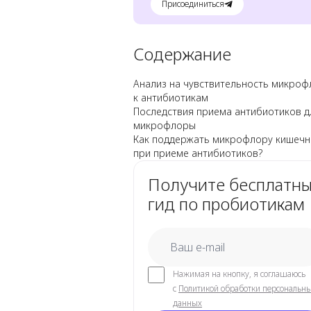
Присоединиться
Содержание
Анализ на чувствительность микро
к антибиотикам
Последствия приема антибиотиков д
микрофлоры
Как поддержать микрофлору кишечн
при приеме антибиотиков?
Получите бесплатн
гид по пробиотикам
email
Нажимая на кнопку, я соглашаюсь
с
Политикой обработки персональн
данных