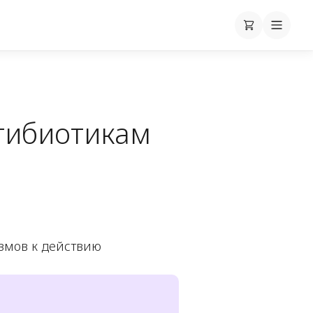
Корзина
Cart
Mobile
тибиотикам
змов к действию