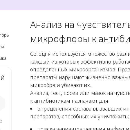
Анализ на чувствител
флоры
микрофлоры к антиб
ля
Сегодня используется множество разл
ика
каждый из которых эффективно работа
определенных микроорганизмов. Пра
ый
препараты нарушают жизненно важные
микробов и убивают их.
Анализ, тест, посев или мазок на чув
к антибиотикам назначают для:
определения состава вызвавших и
препаратов, способных их уничтожить;
ых
поиска вариантов лечения инфекци