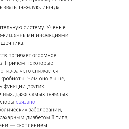
ызвать тяжелую, иногда
тельную систему. Ученые
но-кишечными инфекциями
ишечника.
тв погибает огромное
в. Причем некоторые
, из-за чего снижается
икробиоты. Чем оно выше,
ь функции других
ичных, даже самых тяжелых
офлоры
связано
олических заболеваний,
ахарным диабетом II типа,
чени — скоплением