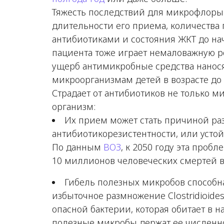
Тяжесть последствий для микрофлоры з
длительности его приема, количества
антибиотиками и состояния ЖКТ до нач
пациента тоже играет немаловажную 
ущерб антимикробные средства нанос
микроорганизмам детей в возрасте до 
Страдает от антибиотиков не только ми
организм:
Их прием может стать причиной ра
антибиотикорезистентности, или устой
По данным
ВОЗ
, к 2050 году эта проб
10 миллионов человеческих смертей в
Гибель полезных микробов способн
избыточное размножение
Clostridioides 
опасной бактерии, которая обитает в
полезные микробы держат ее численно