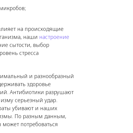
микробов;
 влияет на происходящие
рганизма, наши
настроение
ние сытости, выбор
ровень стресса
птимальный и разнообразный
держивать здоровье
ний. Антибиотики разрушают
низму серьезный удар.
раты убивают и наших
змы. По разным данным,
 может потребоваться