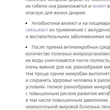
их гибели она размножается и
может
в
опасную для жизни диарею.
Антибиотики влияют и на пищевари
связывают
их применение с желудоч
и воспалительными заболеваниями к
После приема антимикробных средс
количество полезных микроорганизмо
их виды уничтожаются почти полностью
очень важное для нас разнообразие м
тем проще одним микробам выполнят
и сохранять здоровье человека в разл
условиях. Низкое разнообразие микр
с повышенным риском развития метаб
в том числе повышенным давлением, с
неалкогольной жировой болезнью пе