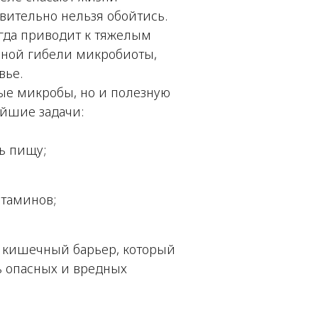
твительно нельзя обойтись.
егда приводит к тяжелым
чной гибели микробиоты,
вье.
ые микробы, но и полезную
ейшие задачи:
ь пищу;
итаминов;
е кишечный барьер, который
ь опасных и вредных