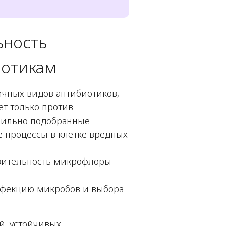
ьность
иотикам
ичных видов антибиотиков,
ет только против
вильно подобранные
 процессы в клетке вредных
ствительность микрофлоры
нфекцию микробов и выбора
й, устойчивых