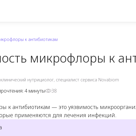
микрофлоры к антибиотикам
ность микрофлоры к ан
 клинический нутрициолог, специалист сервиса Novabiom
прочтения:
4
минуты
38
ры к антибиотикам — это уязвимость микрооргани
торые применяются для лечения инфекций.
а