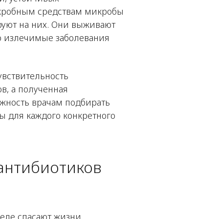
икробным средствам микробы
руют на них. Они выживают
ко излечимые заболевания
увствительность
в, а полученная
жность врачам подбирать
ы для каждого конкретного
антибиотиков
еле спасают жизни