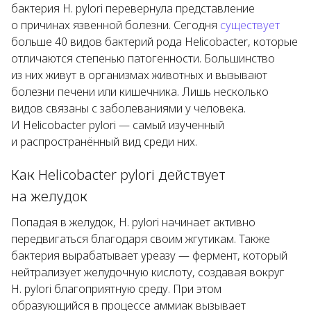
бактерия
H. pylori
перевернула представление
о причинах язвенной болезни. Сегодня
существует
больше 40 видов бактерий рода
Helicobacter
, которые
отличаются степенью патогенности. Большинство
из них живут в организмах животных и вызывают
болезни печени или кишечника. Лишь несколько
видов связаны с заболеваниями у человека.
И
Helicobacter pylori
— самый изученный
и распространённый вид среди них.
Как
Helicobacter pylori
действует
на желудок
Попадая в желудок,
H. pylori
начинает активно
передвигаться благодаря своим жгутикам. Также
бактерия вырабатывает уреазу — фермент, который
нейтрализует желудочную кислоту, создавая вокруг
H. pylori
благоприятную среду. При этом
образующийся в процессе аммиак вызывает