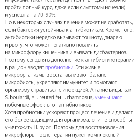
пройти полный курс, даже если симптомы исчезли)
и успешна на 70–90%.
Но в некоторых случаях лечение может не сработать,
если бактерия устойчива к антибиотикам. Кроме того,
антибиотики нередко вызывают тошноту, диарею
и рвоту, что может негативно повлиять
на микрофлору кишечника и вызвать дисбактериоз.
Поэтому сегодня в дополнение к антибиотикотерапии
в рацион вводят
пробиотики
. Эти живые
микроорганизмы восстанавливают баланс
микробиоты, укрепляют иммунитет и помогают
организму справиться с инфекцией. А такие виды, как
S. boulardii
, *L. reuteri *и
L. rhamnosus
,
уменьшают
побочные эффекты от антибиотиков.
Хотя пробиотики ускоряют процесс лечения и делают
его более щадящим для организма, они не способны
уничтожить H. pylori. Поэтому для восстановления
микрофлоры после терапии нужен комплексный