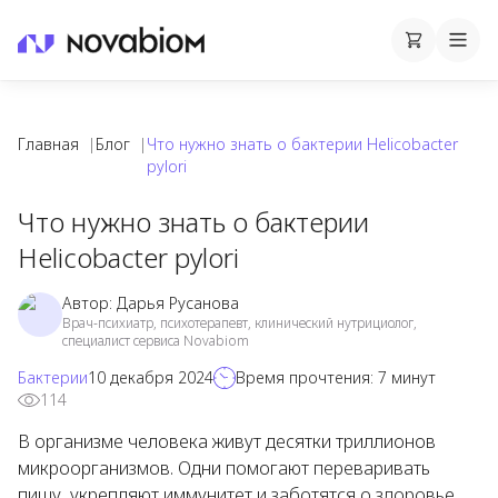
Корзина
Cart
Mobi
Главная
|
Блог
|
Что нужно знать о бактерии Helicobacter
pylori
Что нужно знать о бактерии
Helicobacter pylori
Автор:
Дарья Русанова
Врач-психиатр, психотерапевт, клинический нутрициолог,
специалист сервиса Novabiom
Бактерии
10 декабря 2024
Время прочтения:
7
минут
114
В организме человека живут десятки триллионов
микроорганизмов. Одни помогают переваривать
пищу, укрепляют иммунитет и заботятся о здоровье.