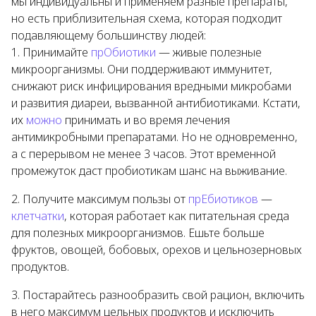
мы индивидуальны и применяем разные препараты,
но есть приблизительная схема, которая подходит
подавляющему большинству людей:
Принимайте
прОбиотики
— живые полезные
микроорганизмы. Они поддерживают иммунитет,
снижают риск инфицирования вредными микробами
и развития диареи, вызванной антибиотиками. Кстати,
их
можно
принимать и во время лечения
антимикробными препаратами. Но не одновременно,
а с перерывом не менее 3 часов. Этот временной
промежуток даст пробиотикам шанс на выживание.
Получите максимум пользы от
прЕбиотиков
—
клетчатки
, которая работает как питательная среда
для полезных микроорганизмов. Ешьте больше
фруктов, овощей, бобовых, орехов и цельнозерновых
продуктов.
Постарайтесь разнообразить свой рацион, включить
в него максимум цельных продуктов и исключить