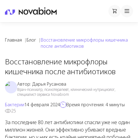
Корзина
Cart
Mobi
Главная
|
Блог
|
Восстановление микрофлоры кишечника
после антибиотиков
Восстановление микрофлоры
кишечника после антибиотиков
Автор:
Дарья Русанова
Врач-психиатр, психотерапевт, клинический нутрициолог,
специалист сервиса Novabiom
Бактерии
14 февраля 2024
Время прочтения:
4
минуты
25
За последние 80 лет антибиотики спасли уже не один
миллион жизней. Они эффективно убивают вредные
бактерии, но у них есть крайне неприятный побочный