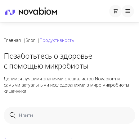
Корзина
Cart
Mobi
Главная
|
Блог
|
Продуктивность
Статьи о продуктивности в блоге Nov
Позаботьтесь о здоровье
с помощью микробиоты
Делимся лучшими знаниями специалистов Novabiom и
самыми актуальными исследованиями в мире микробиоты
кишечника