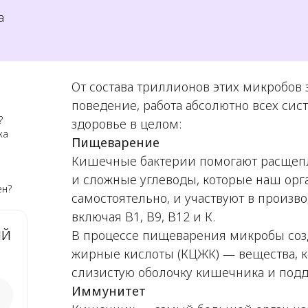
а
От состава триллионов этих микробов
поведение, работа абсолютно всех сис
?
здоровье в целом:
ка
Пищеварение
Кишечные бактерии помогают расщеп
и сложные углеводы, которые наш орг
ен?
самостоятельно, и участвуют в произв
включая В1, В9, В12 и К.
ый
В процессе пищеварения микробы соз
жирные кислоты (КЦЖК) — вещества, 
слизистую оболочку кишечника и подд
Иммунитет