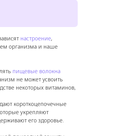
 зависят
настроение
,
тем организма и наше
лять
пищевые волокна
анизм не может усвоить
одстве некоторых витаминов,
дают короткоцепочечные
которые укрепляют
ерживают его здоровье.