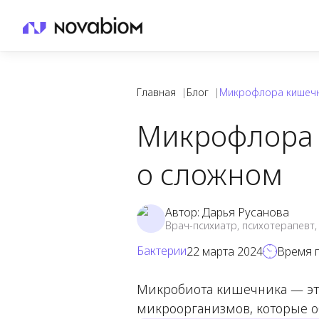
Главная
|
Блог
|
Микрофлора кишечн
Микрофлора 
о сложном
Автор:
Дарья Русанова
Врач-психиатр, психотерапевт,
Бактерии
22 марта 2024
Время 
Микробиота кишечника — это
микроорганизмов, которые о