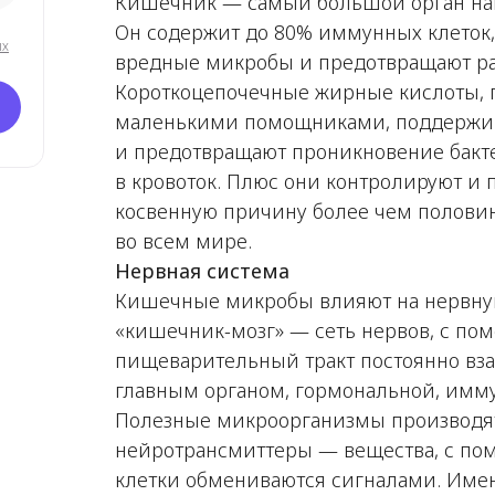
Кишечник — самый большой орган на
Он содержит до 80% иммунных клеток,
ых
вредные микробы и предотвращают р
Короткоцепочечные жирные кислоты,
маленькими помощниками, поддержи
и предотвращают проникновение бакт
в кровоток. Плюс они контролируют и
косвенную причину более чем полови
во всем мире.
Нервная система
Кишечные микробы влияют на нервную
«кишечник-мозг» — сеть нервов, с по
пищеварительный тракт постоянно вз
главным органом, гормональной, имм
Полезные микроорганизмы производя
нейротрансмиттеры — вещества, с по
клетки обмениваются сигналами. Име