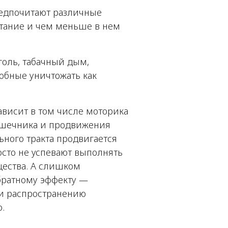
едпочитают различные
итание и чем меньше в нем
голь, табачный дым,
обные уничтожать как
зависит в том числе моторика
ишечника и продвижения
ного тракта продвигается
сто не успевают выполнять
щества. А слишком
братному эффекту —
и распространению
.