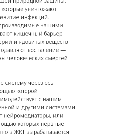
шей природной защиты.
 которые уничтожают
азвитие инфекций.
 производимые нашими
вают кишечный барьер
ерий и ядовитых веществ
 подавляют воспаление —
ны человеческих смертей
 систему через ось
мощью которой
аимодействует с нашим
унной и другими системами.
т нейромедиаторы, или
мощью которых нервные
нно в ЖКТ вырабатывается