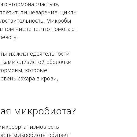
го «гормона счастья»,
аппетит, пищеварение, циклы
чувствительность. Микробы
в том числе те, что помогают
ревогу.
ты их жизнедеятельности
тками слизистой оболочки
гормоны, которые
овень сахара в крови,
ная микробиота?
микроорганизмов есть
часть микробиоты обитает