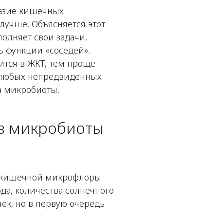
азие кишечных
лучше. Объясняется этот
олняет свои задачи,
ь функции «соседей».
ится в ЖКТ, тем проще
 любых непредвиденных
а микробиоты.
ав микробиоты
в кишечной микрофлоры
ода, количества солнечного
чек, но в первую очередь