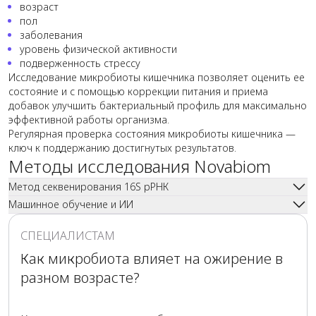
возраст
пол
заболевания
уровень физической активности
подверженность стрессу
Исследование микробиоты кишечника позволяет оценить ее
состояние и с помощью коррекции питания и приема
добавок улучшить бактериальный профиль для максимально
эффективной работы организма.
Регулярная проверка состояния микробиоты кишечника —
ключ к поддержанию достигнутых результатов.
Методы исследования Novabiom
Метод секвенирования 16S рРНК
Бактерии сложно исследовать, так как, покидая среду
Машинное обучение и ИИ
обитания, многие из них сразу погибают. Но у бактерий тоже
Машинное обучение — это «метод» искусственного
есть ДНК, которую можно выделить из биоматериала
интеллекта (ИИ), в котором компьютеры учатся на данных и
СПЕЦИАЛИСТАМ
(образца кала).
совершенствуются с помощью опыта без явного
Как микробиота влияет на ожирение в
Исследование проводится методом 16S-секвенирования,
программирования.
который основан на прочтении гена 16S рРНК — участка
разном возрасте?
Для машинного обучения требуется большой объем
генома бактерий. Именно этот участок позволяет точно
отобранных и аннотированных данных. Алгоритмы
различать микроорганизмы на уровне рода, обнаруживать
позволяют оценить, насколько состав микробиоты
редкие или труднокультивируемые бактерии, и оценивать