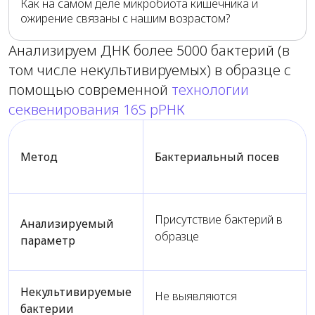
конкретного человека «похож» на состав микробиоты людей
Как на самом деле микробиота кишечника и
общую структуру сообщества микробов кишечника.
с заболеванием.
ожирение связаны с нашим возрастом?
Сегодня 16S-секвенирование признано золотым стандартом
Наша команда создает модели для оценки рисков
исследования микробиоты во всем мире.
заболеваний.
Анализируем ДНК более 5000 бактерий (в
Подробнее о методах исследования микробиоты в
статье.
Искусственный интеллект в медицине сегодня
том числе некультивируемых) в образце с
В Росздравнадзоре (на 17.05.2024) зарегистрировано 24
отечественных медицинских изделия на основе ИИ.
помощью современной
технологии
В основном это программы для анализа изображений (КТ,
секвенирования 16S рРНК
МРТ, гистологические срезы, маммограммы,
рентгенограммы, флюорограммы) и СППВР.
Перспективным направлением считается анализ клинических
Метод
Бактериальный посев
показателей и образа жизни пациента для предсказания
рисков заболеваний.
Присутствие бактерий в
Анализируемый
образце
параметр
Некультивируемые
Не выявляются
бактерии