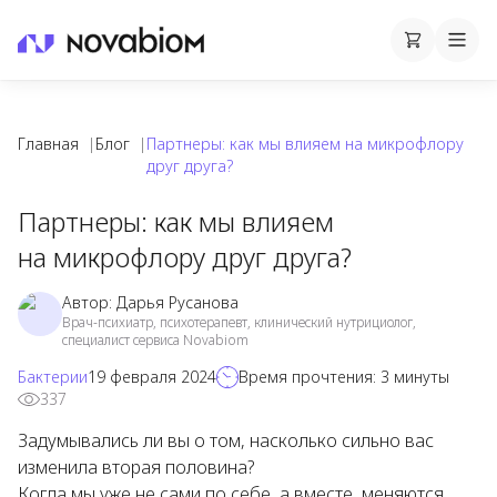
Корзина
Cart
Mobi
Главная
|
Блог
|
Партнеры: как мы влияем на микрофлору
друг друга?
Партнеры: как мы влияем
на микрофлору друг друга?
Автор:
Дарья Русанова
Врач-психиатр, психотерапевт, клинический нутрициолог,
специалист сервиса Novabiom
Бактерии
19 февраля 2024
Время прочтения:
3
минуты
337
Задумывались ли вы о том, насколько сильно вас
изменила вторая половина?
Когда мы уже не сами по себе, а вместе, меняются